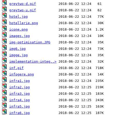
greytwo-d.gif
greytwo-u.gif
hotel.jpg
hotellerie.png
icone.png
images.jpg
img-optimisation.JPG
img6.jpg
imgge.jpg
implementation-integ..>
inf.gif
infogere.png
infra1.jpg
infra2.jpg
infra3.jpg
infra4.jpg
infra5.jpg
infra6.jpg