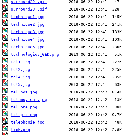
surround22_.gif
surround23_.gif
technique1.jpg
technique2.jpg
technique3.jpg
technique4.jpg
technique5.jpg
technologies_GED.png
tel1.jpg
tel2.jpg
tel4.jpg
tel5.jpg
tel_hot.jpg
tel_moy_ent.jpg
tel_pme.png
tel_pro.png
telephonie.jpg
tick.png