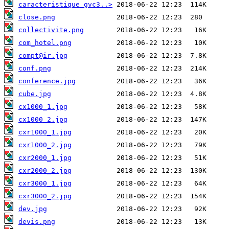
caracteristique_gvc3..>
close.png
collectivite.png
com_hotel.png
compt@ir.jpg
conf.png
conference.jpg
cube.jpg
cx1000_1.jpg
cx1000_2.jpg
cxr1000_1.jpg
cxr1000_2.jpg
cxr2000_1.jpg
cxr2000_2.jpg
cxr3000_1.jpg
cxr3000_2.jpg
dev.jpg
devis.png