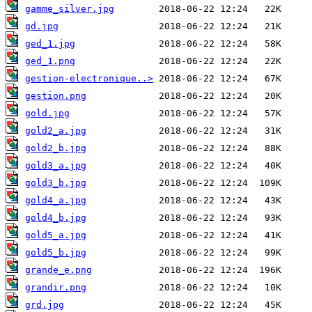
gamme_silver.jpg
gd.jpg
ged_1.jpg
ged_1.png
gestion-electronique..>
gestion.png
gold.jpg
gold2_a.jpg
gold2_b.jpg
gold3_a.jpg
gold3_b.jpg
gold4_a.jpg
gold4_b.jpg
gold5_a.jpg
gold5_b.jpg
grande_e.png
grandir.png
grd.jpg