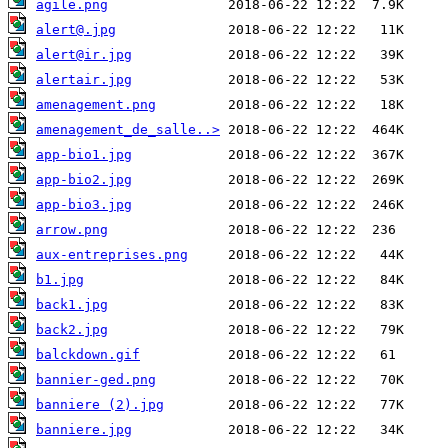
agile.png
alert@.jpg
alert@ir.jpg
alertair.jpg
amenagement.png
amenagement_de_salle..>
app-bio1.jpg
app-bio2.jpg
app-bio3.jpg
arrow.png
aux-entreprises.png
b1.jpg
back1.jpg
back2.jpg
balckdown.gif
bannier-ged.png
banniere (2).jpg
banniere.jpg