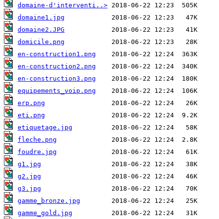
domaine-d'interventi..>
domaine1.jpg
domaine2.JPG
domicile.png
en-construction1.png
en-construction2.png
en-construction3.png
equipements_voip.png
erp.png
eti.png
etiquetage.jpg
fleche.png
foudre.jpg
g1.jpg
g2.jpg
g3.jpg
gamme_bronze.jpg
gamme_gold.jpg