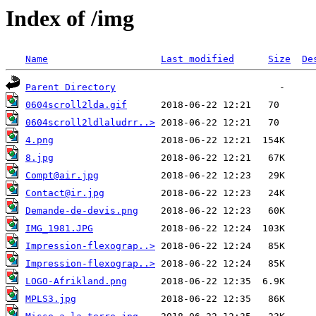
Index of /img
Name
Last modified
Size
De
Parent Directory
0604scroll2lda.gif
0604scroll2ldlaludrr..>
4.png
8.jpg
Compt@air.jpg
Contact@ir.jpg
Demande-de-devis.png
IMG_1981.JPG
Impression-flexograp..>
Impression-flexograp..>
LOGO-Afrikland.png
MPLS3.jpg