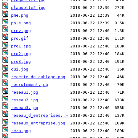
plaquette2.jpg
pme.png
pole.png
prev.png
pro.gif
pro1.jpg
pro2.jpg
pro3.jpg
qui.jpg
recette-de-cablage.png
recrutement.jpg
reseau1.jpg
reseau2.jpg
reseau3.jpg
reseau_d_entreprises..>
reseaux_entreprise.jpg
rezo.png