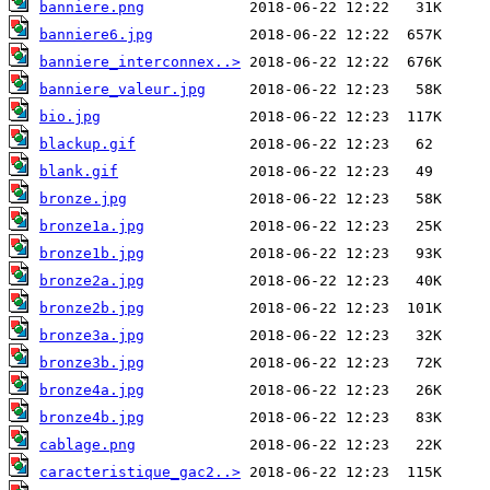
banniere.png
banniere6.jpg
banniere_interconnex..>
banniere_valeur.jpg
bio.jpg
blackup.gif
blank.gif
bronze.jpg
bronze1a.jpg
bronze1b.jpg
bronze2a.jpg
bronze2b.jpg
bronze3a.jpg
bronze3b.jpg
bronze4a.jpg
bronze4b.jpg
cablage.png
caracteristique_gac2..>