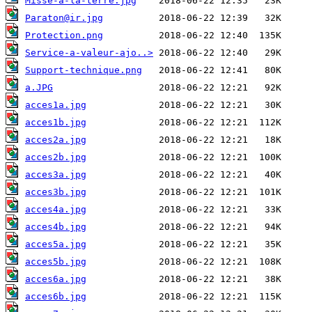
Misse-a-la-terre.jpg
Paraton@ir.jpg
Protection.png
Service-a-valeur-ajo..>
Support-technique.png
a.JPG
acces1a.jpg
acces1b.jpg
acces2a.jpg
acces2b.jpg
acces3a.jpg
acces3b.jpg
acces4a.jpg
acces4b.jpg
acces5a.jpg
acces5b.jpg
acces6a.jpg
acces6b.jpg