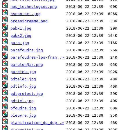
nos_technologies.png
nscontact.jpg
organigramme.png
pabx1.jpg
pabx2.jpg
para.jpg
parafoudre.jpg
parafoudres-lps-fran..>
paraton@ir.png
parefeu.jpg
pdtelec.jpg
pdtinfo.jpg
pdtprotect.jpg
pdttel.jpg
pfoudre.jpg
pieuvre.jpg
planification_du_dep..>
plaquette1.jpg