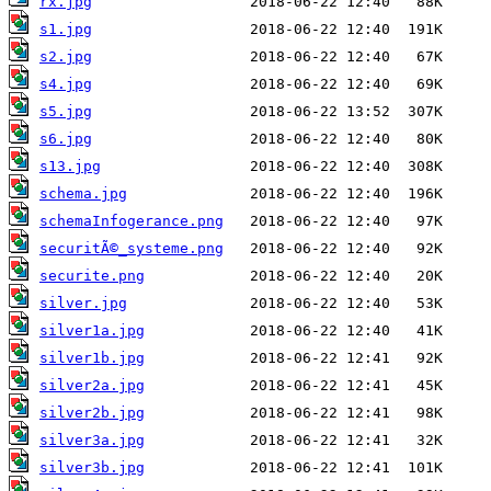
rx.jpg
s1.jpg
s2.jpg
s4.jpg
s5.jpg
s6.jpg
s13.jpg
schema.jpg
schemaInfogerance.png
securitÃ©_systeme.png
securite.png
silver.jpg
silver1a.jpg
silver1b.jpg
silver2a.jpg
silver2b.jpg
silver3a.jpg
silver3b.jpg