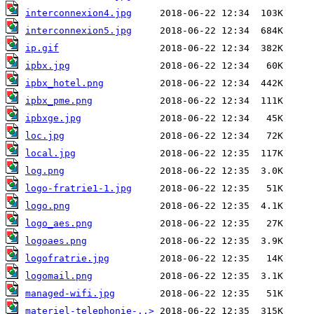
interconnexion4.jpg
interconnexion5.jpg
ip.gif
ipbx.jpg
ipbx_hotel.png
ipbx_pme.png
ipbxge.jpg
loc.jpg
local.jpg
log.png
logo-fratrie1-1.jpg
logo.png
logo_aes.png
logoaes.png
logofratrie.jpg
logomail.png
managed-wifi.jpg
materiel-telephonie-..>