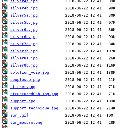
silver4a.jpg
silver4b.jpg
silver5a.jpg
silver5b.jpg
silver6a.jpg
silver6b.jpg
silver7a.jpg
silver7b.jpg
silver8a.jpg
silver8b.jpg
solution_voip.jpg
souplesse.png
sticker.jpg
structuredCabling.jpg
support.jpg
support_technique.jpg
sur_.gif
sur_mesure.png